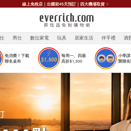
News 台中 / 高雄機場出發，最高贈11,111點
仕
男仕
數位家電
玩具
居家生活
伴手禮
酒
免消費！下載
每周一、四最
小學課
聯名桌布
高折$1,500
襲聯名