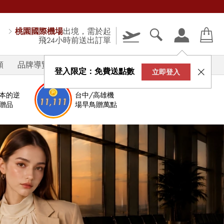
桃園國際機場
出境，需於起
飛24小時前送出訂單
類
品牌導覽
V-STORY
登入限定：免費送點數
立即登入
本的逆
台中/高雄機
贈品
場早鳥贈萬點