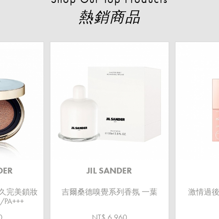
熱銷商品
DER
JIL SANDER
粉持久完美鎖妝
吉爾桑德嗅覺系列香氛 一葉
激情過後
/PA+++
0
NT$ 6,960