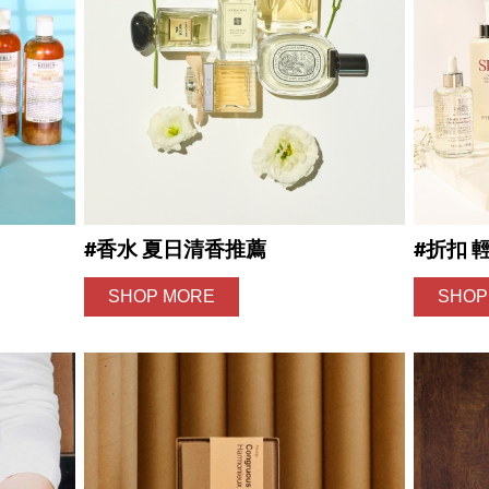
醒您：
品線上預訂服務限
國際線出境旅客
使用
機場的下單時間皆不相同，細節或訂購流程指引，請瀏覽
購物
#香水 夏日清香推薦
#折扣 
SHOP MORE
SHOP