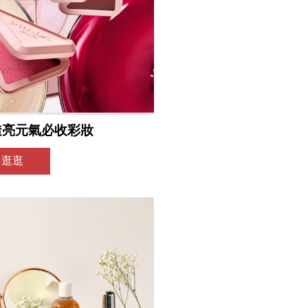
透亮元氣必收彩妝
即逛逛
稍後決定