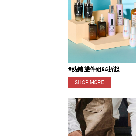
提
免稅
不同
明
。
#熱銷 雙件組85折起
SHOP MORE