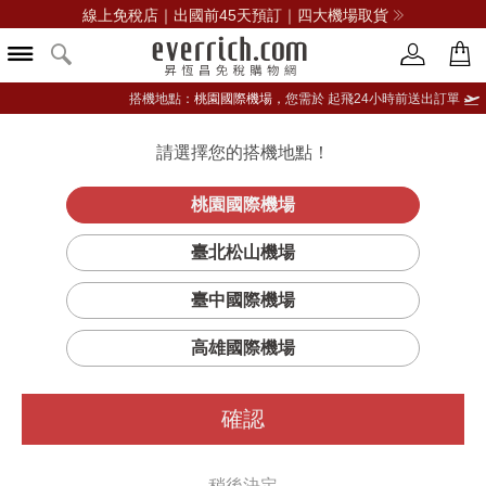
線上免稅店｜出國前45天預訂｜四大機場取貨
搭機地點：
桃園國際機場，
您需於 起飛24小時前送出訂單
所有其他女性香水商品
請選擇您的搭機地點！
登入限定：免費送點數
立即登入
桃園國際機場
篩選
排序
臺北松山機場
臺中國際機場
高雄國際機場
確認
稍後決定
#贈品
#贈品