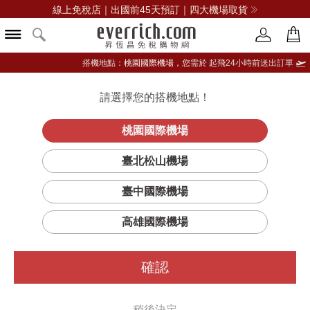
線上免稅店｜出國前45天預訂｜四大機場取貨
搭機地點：
桃園國際機場，
您需於 起飛24小時前送出訂單
請選擇您的搭機地點！
登入限定：免費送點數
立即登入
桃園國際機場
臺北松山機場
所有白金系列商品
臺中國際機場
篩選
排序
高雄國際機場
確認
稍後決定