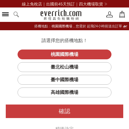
線上免稅店｜出國前45天預訂｜四大機場取貨
搭機地點：
桃園國際機場，
您需於 起飛24小時前送出訂單
所有IPAD商品
請選擇您的搭機地點！
登入限定：免費送點數
立即登入
桃園國際機場
篩選
排序
臺北松山機場
臺中國際機場
高雄國際機場
確認
稍後決定
#熱銷
#折扣