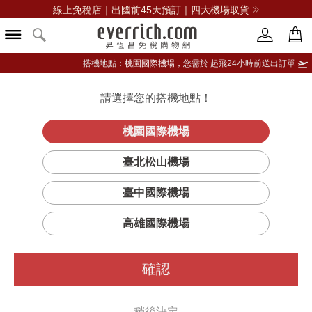
線上免稅店｜出國前45天預訂｜四大機場取貨
搭機地點：
桃園國際機場，
您需於 起飛24小時前送出訂單
請選擇您的搭機地點！
登入限定：免費送點數
立即登入
桃園國際機場
Aberfeldy 12YO
首頁
酒類
威士忌
艾柏迪
臺北松山機場
Mader0.7L純麥威士忌
臺中國際機場
高雄國際機場
確認
稍後決定