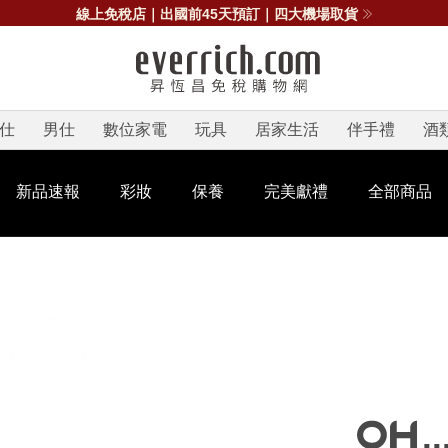
線上免稅店｜出國前45天預訂｜四大機場取貨
仕
男仕
數位家電
玩具
居家生活
伴手禮
酒
新品速報
彩妝
保養
完美獻禮
全部商品