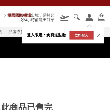
桃園國際機場
出境，需於起
飛24小時前送出訂單
類
品牌導覽
V-STORY
登入限定：免費送點數
立即登入
...此商品已售完