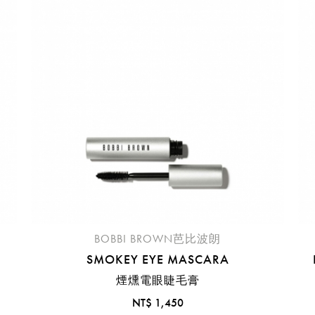
臺中國際機場(RMQ)
高雄國際機場(KHH)
醒您：
品線上預訂服務限
國際線出境旅客
使用
機場的下單時間皆不相同，細節或訂購流程指引，請瀏覽
購物
BOBBI BROWN芭比波朗
SMOKEY EYE MASCARA
煙燻電眼睫毛膏
NT$ 1,450