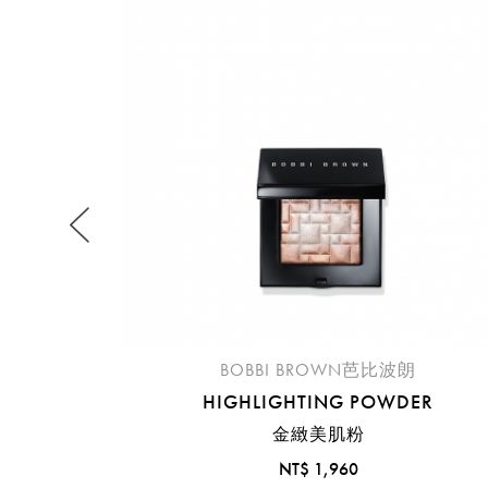
提
免稅
不同
明
。
BOBBI BROWN芭比波朗
HIGHLIGHTING POWDER
金緻美肌粉
NT$ 1,960