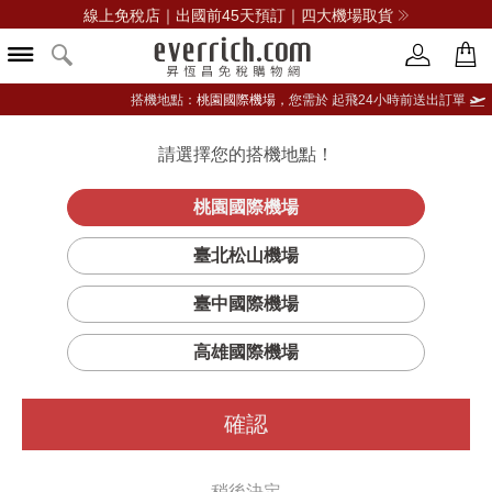
線上免稅店｜出國前45天預訂｜四大機場取貨
搭機地點：
桃園國際機場，
您需於 起飛24小時前送出訂單
請選擇您的搭機地點！
登入限定：免費送點數
品牌選單
立即登入
桃園國際機場
臺北松山機場
篩選
排序
1
臺中國際機場
高雄國際機場
確認
稍後決定