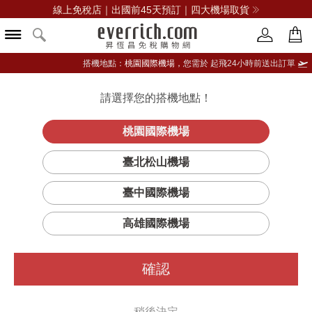
線上免稅店｜出國前45天預訂｜四大機場取貨
搭機地點：
桃園國際機場，
您需於 起飛24小時前送出訂單
請選擇您的搭機地點！
登入限定：免費送點數
品牌選單
立即登入
桃園國際機場
KATE SPADE凱特絲蓓
臺北松山機場
篩選
排序
1
臺中國際機場
高雄國際機場
確認
稍後決定