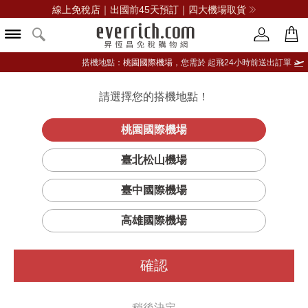
News 台中 / 高雄機場出發，最高贈11,111點
搭機地點：
桃園國際機場，
您需於 起飛24小時前送出訂單
請選擇您的搭機地點！
登入限定：免費送點數
品牌選單
立即登入
桃園國際機場
SULWHASOO雪花秀
臺北松山機場
篩選
排序
1
臺中國際機場
高雄國際機場
確認
稍後決定