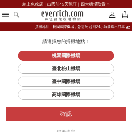
線上免稅店｜出國前45天預訂｜四大機場取貨
搭機地點：
桃園國際機場，
您需於 起飛24小時前送出訂單
請選擇您的搭機地點！
登入限定：免費送點數
立即登入
桃園國際機場
臺北松山機場
臺中國際機場
篩選
排序
1
高雄國際機場
確認
稍後決定