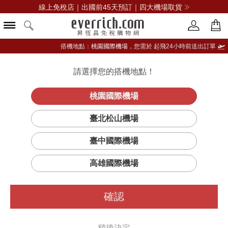
線上免稅店｜出國前45天預訂｜四大機場取貨
搭機地點：
桃園國際機場，
您需於 起飛24小時前送出訂單
請選擇您的搭機地點！
登入限定：免費送點數
立即登入
桃園國際機場
臺北松山機場
臺中國際機場
篩選
排序
1
高雄國際機場
確認
稍後決定