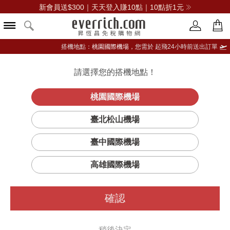
新會員送$300｜天天登入賺10點｜10點折1元
搭機地點：
桃園國際機場，
您需於 起飛24小時前送出訂單
請選擇您的搭機地點！
登入限定：免費送點數
立即登入
桃園國際機場
臺北松山機場
GLENFIDDICH格蘭菲迪
臺中國際機場
篩選
排序
高雄國際機場
確認
稍後決定