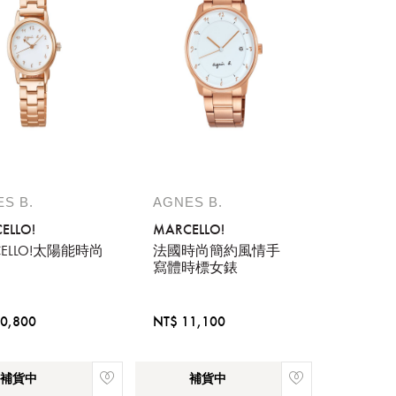
請選擇您的搭機地點
S B.
AGNES B.
ELLO!
MARCELLO!
桃園國際機場(TPE)
臺北松山機場(TSA)
CELLO!太陽能時尚
法國時尚簡約風情手
寫體時標女錶
臺中國際機場(RMQ)
高雄國際機場(KHH)
您必須登入才有辦法使用喜愛清單！
0,800
NT$ 11,100
醒您：
補貨中
補貨中
品線上預訂服務限
國際線出境旅客
使用