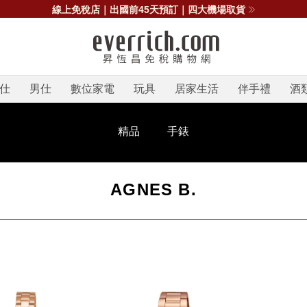
線上免稅店｜出國前45天預訂｜四大機場取貨
仕
男仕
數位家電
玩具
居家生活
伴手禮
酒
精品
手錶
AGNES B.