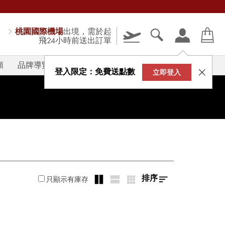
桃園國際機場
出境，需於起
飛24小時前送出訂單
類
品牌導覽
V-STORY
登入限定：免費送點數
立即登入
排序
只顯示有庫存