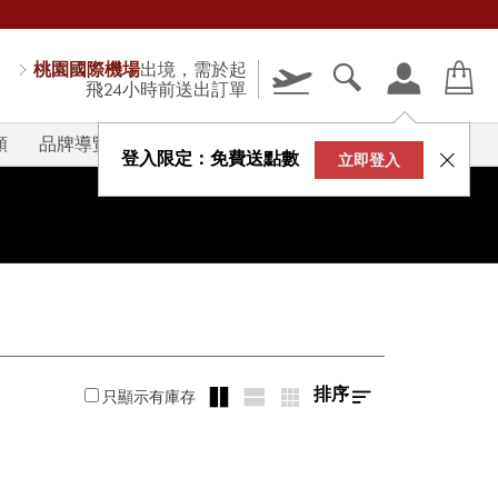
桃園國際機場
出境，需於起
飛24小時前送出訂單
類
品牌導覽
V-STORY
登入限定：免費送點數
立即登入
排序
只顯示有庫存