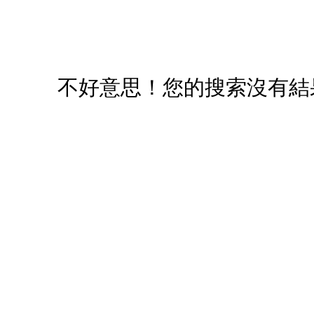
您必須登入才有辦法使用喜愛清單！
醒您：
品線上預訂服務限
國際線出境旅客
使用
不好意思！您的搜索沒有結
機場的下單時間皆不相同，細節或訂購流程指引，請瀏覽
購物