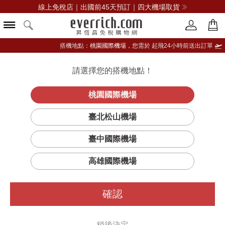
線上免稅店｜出國前45天預訂｜四大機場取貨
搭機地點：
桃園國際機場，
您需於 起飛24小時前送出訂單
請選擇您的搭機地點！
登入限定：免費送點數
品牌選單
立即登入
桃園國際機場
博柏利
首頁
香氛
女性香水
博柏利(香水)
臺北松山機場
倫敦淡香精
臺中國際機場
高雄國際機場
確認
稍後決定