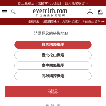
線上免稅店｜出國前45天預訂｜四大機場取貨
搭機地點：
桃園國際機場，
您需於 起飛24小時前送出訂單
請選擇您的搭機地點！
登入限定：免費送點數
品牌選單
立即登入
桃園國際機場
無人之境典
首頁
香氛
中性香水
BYREDO
臺北松山機場
藏版香水
臺中國際機場
高雄國際機場
確認
稍後決定