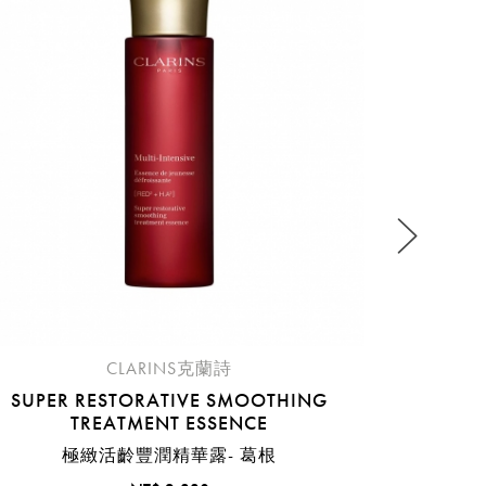
B
蘭花
流程說
CLARINS克蘭詩
SUPER RESTORATIVE SMOOTHING
TREATMENT ESSENCE
極緻活齡豐潤精華露- 葛根