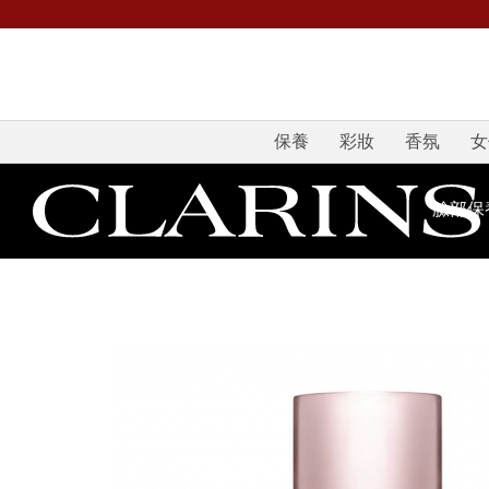
保養
彩妝
香氛
女
臉部保