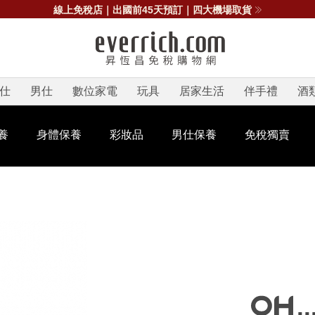
線上免稅店｜出國前45天預訂｜四大機場取貨
仕
男仕
數位家電
玩具
居家生活
伴手禮
酒
養
身體保養
彩妝品
男仕保養
免稅獨賣