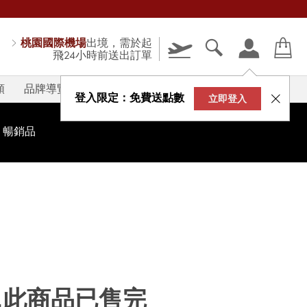
桃園國際機場
出境，需於起
飛24小時前送出訂單
類
品牌導覽
V-STORY
登入限定：免費送點數
立即登入
暢銷品
...此商品已售完