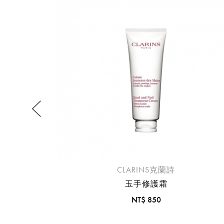
提
免稅
不同
明
。
CLARINS克蘭詩
玉手修護霜
NT$ 850