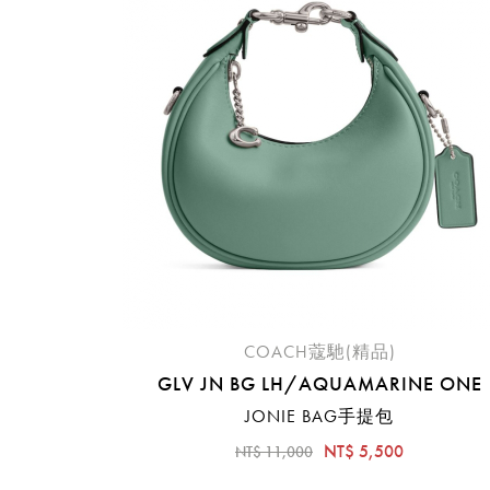
COACH蔻馳(精品)
GLV JN BG LH/AQUAMARINE ONE
JONIE BAG手提包
NT$ 5,500
NT$ 11,000