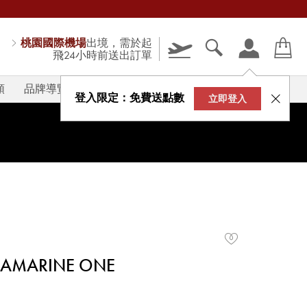
桃園國際機場
出境，需於起
飛24小時前送出訂單
類
品牌導覽
V-STORY
登入限定：免費送點數
立即登入
UAMARINE ONE