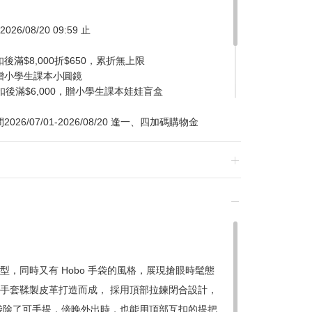
026/08/20 09:59 止
滿$8,000折$650，累折無上限
贈小學生課本小圓鏡
扣後滿$6,000，贈小學生課本娃娃盲盒
/07/01-2026/08/20 逢一、四加碼購物金
換貨，須整筆刷退後重新購買
形包型，同時又有 Hobo 手袋的風格，展現搶眼時髦態
手套鞣製皮革打造而成， 採用頂部拉鍊閉合設計，
贈品皆為數量有限，送完為止
手袋除了可手提，傍晚外出時，也能用頂部互扣的提把