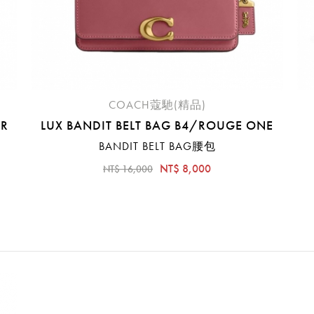
COACH蔻馳(精品)
ER
LUX BANDIT BELT BAG B4/ROUGE ONE
BANDIT BELT BAG腰包
NT$ 8,000
NT$ 16,000