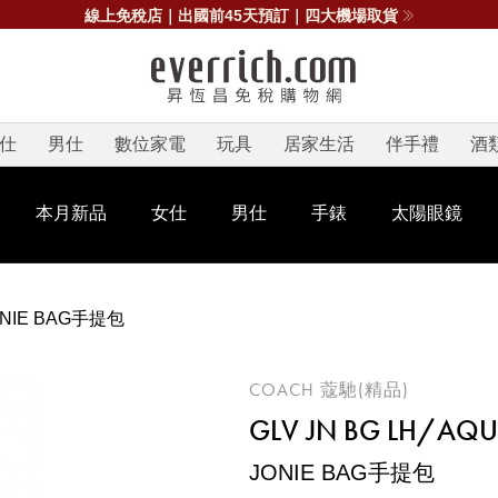
線上免稅店｜出國前45天預訂｜四大機場取貨
仕
男仕
數位家電
玩具
居家生活
伴手禮
酒
本月新品
女仕
男仕
手錶
太陽眼鏡
ONIE BAG手提包
COACH 蔻馳(精品)
GLV JN BG LH/AQ
JONIE BAG手提包