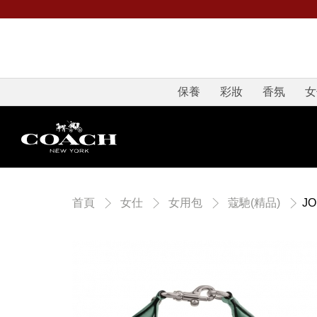
保養
彩妝
香氛
女
J
首頁
女仕
女用包
蔻馳(精品)