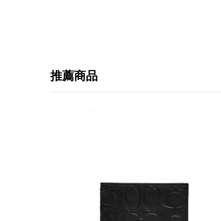
推薦商品
提
免稅
不同
明
。