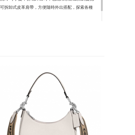
達到滿額優惠門檻，以系統計算為準
可拆卸式皮革肩帶，方便隨時外出搭配，探索各種
計
留變更或終止之權利
稍後決定
PB TABB
流程說