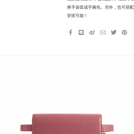
所有活動皆以系統自動計算是否
將手袋當成手腕包。另外，也可搭配
所有活動皆不可不同訂單相互累
穿搭可能！
所有活動昇恆昌股份有限公司保
產品13碼代號
2340308036880
請選擇您的搭機地點
桃園國際機場(TPE)
臺北松山機場(TSA)
臺中國際機場(RMQ)
高雄國際機場(KHH)
折扣通知
您必須登入才有辦法使用喜愛清單！
折扣通知
醒您：
品線上預訂服務限
國際線出境旅客
使用
機場的下單時間皆不相同，細節或訂購流程指引，請瀏覽
購物