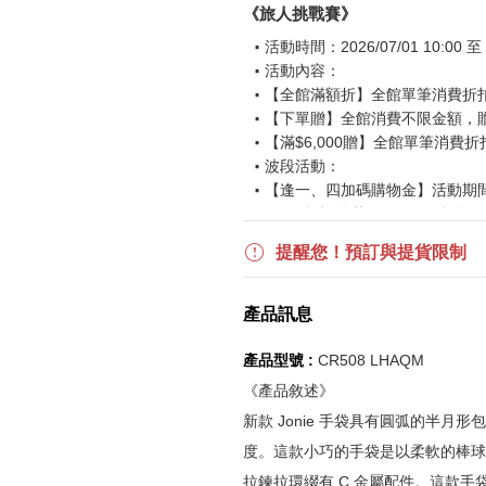
《旅人挑戰賽》
活動時間：2026/07/01 10:00 至 2
活動內容：
【全館滿額折】全館單筆消費折扣後
【下單贈】全館消費不限金額，
【滿$6,000贈】全館單筆消費折
波段活動：
【逢一、四加碼購物金】活動期間2026
$850 折扣後滿$15,000 可折抵
更多優惠請見
旅人挑戰賽
活動頁
提醒您！預訂與提貨限制
《刷指定信用卡優惠》
產品訊息
活動詳情請參見
信用卡優惠指南
如使用信用卡分期，無法部分退
產品型號 :
CR508 LHAQM
實際折扣金額以系統顯示為準
《產品敘述》
新款 Jonie 手袋具有圓弧的半月
《網站活動限制說明》
度。這款小巧的手袋是以柔軟的棒球
所有活動皆訂單成立時間為準，
拉鍊拉環綴有 C 金屬配件。這款