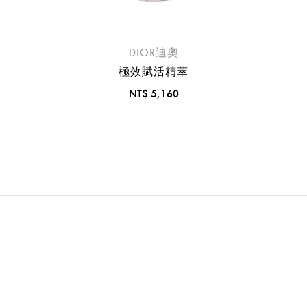
折扣通知
您必須登入才有辦法使用喜愛清單！
您必須登入才有辦法使用喜愛清單！
折扣通知
DIOR迪奧
醒您：
極效賦活精萃
品線上預訂服務限
國際線出境旅客
使用
NT$ 5,160
機場的下單時間皆不相同，細節或訂購流程指引，請瀏覽
購物