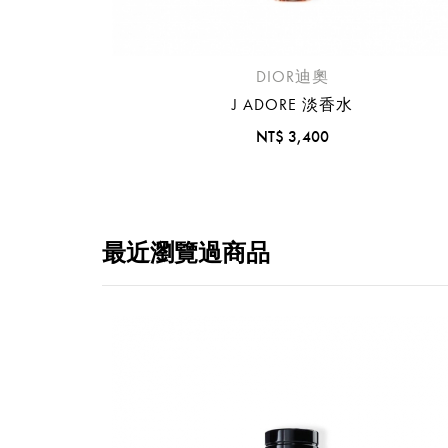
DIOR迪奧
提
J ADORE 淡香水
免稅
NT$ 3,400
不同
明
。
最近瀏覽過商品