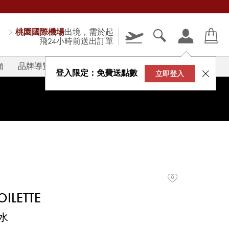
桃園國際機場
出境，需於起
飛24小時前送出訂單
類
品牌導覽
V-STORY
登入限定：免費送點數
立即登入
OILETTE
水