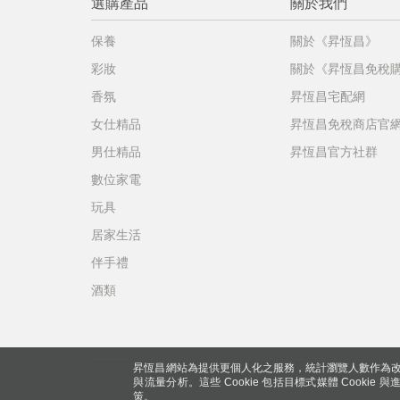
選購產品
關於我們
保養
關於《昇恆昌》
彩妝
關於《昇恆昌免稅
香氛
昇恆昌宅配網
女仕精品
昇恆昌免稅商店官
男仕精品
昇恆昌官方社群
數位家電
玩具
居家生活
伴手禮
酒類
昇恆昌網站為提供更個人化之服務，統計瀏覽人數作為改
與流量分析。這些 Cookie 包括目標式媒體 Cookie
策。