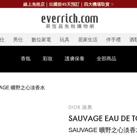
線上免稅店｜出國前45天預訂｜四大機場取貨
仕
男仕
數位家電
玩具
居家生活
伴手禮
酒
香氛
彩妝
護膚保養
全部商品
VAGE 曠野之心淡香水
DIOR 迪奧
SAUVAGE EAU DE T
SAUVAGE 曠野之心淡香