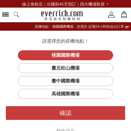
線上免稅店｜出國前45天預訂｜四大機場取貨
搭機地點：
桃園國際機場，
您需於 起飛24小時前送出訂單
請選擇您的搭機地點！
登入限定：免費送點數
品牌選單
立即登入
桃園國際機場
Fleur de
首頁
香氛
香水特惠組
diptyque
臺北松山機場
Peau(肌膚之華)淡香精兩支裝禮盒
臺中國際機場
高雄國際機場
確認
稍後決定