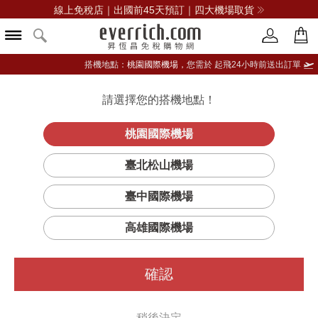
線上免稅店｜出國前45天預訂｜四大機場取貨
搭機地點：
桃園國際機場，
您需於 起飛24小時前送出訂單
請選擇您的搭機地點！
登入限定：免費送點數
品牌選單
立即登入
桃園國際機場
Freesia (小
首頁
香氛
居家香氛
diptyque
臺北松山機場
蒼蘭) - 經典蠟燭
臺中國際機場
高雄國際機場
確認
稍後決定