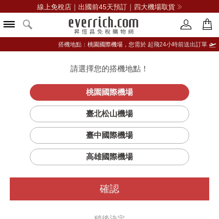
線上免稅店｜出國前45天預訂｜四大機場取貨
搭機地點：
桃園國際機場，
您需於 起飛24小時前送出訂單
請選擇您的搭機地點！
登入限定：免費送點數
品牌選單
立即登入
桃園國際機場
超進
首頁
保養
保養特惠組
伊麗莎白雅頓
臺北松山機場
化黃金導航膠囊三支裝雙套特惠組
臺中國際機場
高雄國際機場
確認
稍後決定