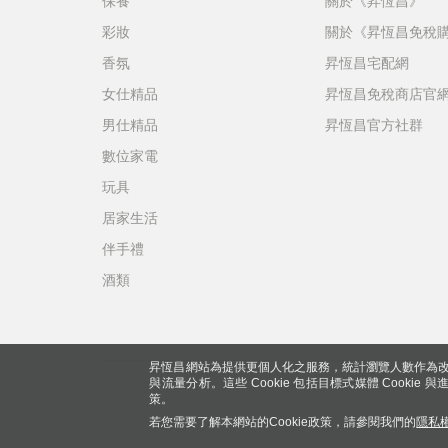
保養
關於《昇恆昌》
彩妝
關於《昇恆昌免稅
香氛
昇恆昌宅配網
女仕精品
昇恆昌免稅商店官
男仕精品
昇恆昌官方社群
數位家電
玩具
居家生活
伴手禮
酒類
昇恆昌網站為提供更個人化之服務，統計瀏覽人數作為改
與流量分析。這些 Cookie 包括目標式媒體 Cookie
策。
若您需要了解本網站的Cookie政策，請參閱我們的
隱私