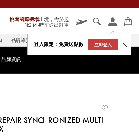
桃園國際機場
出境，需於起
飛24小時前送出訂單
類
品牌導覽
V-STORY
登入限定：免費送點數
立即登入
品牌資訊
EPAIR SYNCHRONIZED MULTI-
X