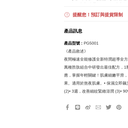
$850 折扣後滿$15,000 可折抵
更多優惠請見
旅人挑戰賽
活動頁
提醒您！預訂與提貨限制
《刷指定信用卡優惠》
產品訊息
活動詳情請參見
信用卡優惠指南
如使用信用卡分期，無法部分退
產品型號 :
PG5001
實際折扣金額以系統顯示為準
《產品敘述》
夜間極速全能修護全新特潤超導全方
《網站活動限制說明》
萬種胜肽組合中研發出最佳配方，1
所有活動皆訂單成立時間為準，
應，掌握年輕關鍵！肌膚細嫩平滑，
所有活動皆以系統自動計算是否
果。適用於熬夜肌膚。• 保濕立即飆升，
所有活動皆不可不同訂單相互累
(2)• 3週，改善細紋緊緻澎潤 (3)•
所有活動昇恆昌股份有限公司保
者感到肌膚健康提升 (5)一覺醒來超越年
醒來感到肌膚長效保濕 (7)• 94%
細緻平滑2. 彈性緊實3. 均勻膚色4.
測效果• 72小時長效保濕，含有透明質