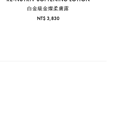
人而異。。(8) 由第三方對301位20-49歲的中國
白金級金燦柔膚露
測試結果，效果因人而異。(9) 經26位40-69歲的
NT$ 3,830
因人而異。(10) 由第三方對288位20-49歲的中
感官測試結果，效果因人而異。(11) 由第三方對
1次之感官測試結果，效果因人而異。(12) 12小時後