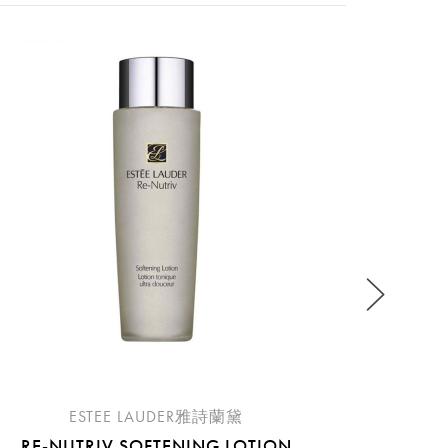
%消費者感到吸收迅速 (11)通過敏感肌膚測試。亞洲女
性實測] 專利至2033年。獨家專利成份極效修護三胜
稍後決定
究發現，肌膚晝夜節律是關鍵。自然節律促使肌膚日間
激活年輕因子，膠原力+25%。(12) 但隨著時間
PERFECTL
CLE
膠原自生水平下降，老化跡象開始顯現。 因此我們提
肌膚晝夜節律？雅詩蘭黛蛋白，6千萬種胜肽組合研
我修護力。維持肌膚健康強韌、飆速年輕，全方位
用。含有獨家專利成份三肽-32的特潤超導全方位修
鍵。特潤超導全方位修護露，超越更好由妳主導，
TES](1) 經35位39-65歲的亞洲女性立即使用產品後
經23位19-58歲的亞洲女性使用產品2小時後臨床評
位39-65歲的亞洲女性每天使用2次產品，三週後臨床
1位20-49歲的中國女性實測在1天使用2次，連續3
流程說
) 經301位20-49歲的中國女性實測在1天使用2
而異。(6) 經53位20-38歲的中國女性使用產品
ESTEE LAUDER雅詩蘭黛
異。(7) 由第三方對53位20-38歲的中國女性使用
RE-NUTRIV SOFTENING LOTION