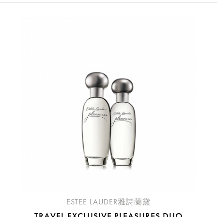
到細緻毛孔 (10)• 無油質地，90
性實際使用後之自身感受。 [中國女
肽-32雅詩蘭黛深耕夜間修復，研
請選擇您的搭機地點
防護，夜間修護。肌膚晝夜節律穩定，
的推移，肌膚節律開始出現絮亂。 
桃園國際機場(TPE)
臺北松山機場(TSA)
出了一個問題：有沒有辦法可以重啟
臺中國際機場(RMQ)
高雄國際機場(KHH)
發出最佳配方，高效提升肌膚日夜自
折扣通知
掌握年輕關鍵信號，協同膠原蛋白作
您必須登入才有辦法使用喜愛清單！
護露，極速修護新革命，啟動年輕關
折扣通知
想年輕，就年輕！[CHINA FOOTNO
醒您：
臨床評估結果，效果因人而異。(2) 
品線上預訂服務限
國際線出境旅客
使用
估結果，效果因人而異。(3) 經36
評估結果，效果因人而異。(4) 經30
機場的下單時間皆不相同，細節或訂購流程指引，請瀏覽
購物
週之感官測試結果，效果因人而異。(5
次，連續4週之感官測試結果，效果因人
ESTEE LAUDER雅詩蘭黛
一晚12小時臨床評估結果，效果因人而
TRAVEL EXCLUSIVE PLEASURES DUO