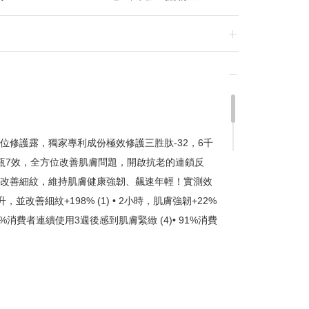
換貨，須整筆刷退後重新購買
位修護露，獨家專利成份極效修護三胜肽-32，6千
瓶7效，全方位改善肌膚問題，開啟抗老的連鎖反
贈品皆為數量有限，送完為止
改善細紋，維持肌膚健康強韌、飆速年輕！實測效
達到滿額優惠門檻，以系統計算為準
並改善細紋+198% (1) • 2小時，肌膚強韌+22%
計
 90%消費者連續使用3週後感到肌膚緊緻 (4)• 91%消費
留變更或終止之權利
輕。• 醒來，光澤度升級+26% (6)• 98%測試者
測試者感到肌膚睡飽 (8)一瓶7效 全方位改善肌膚問題1.
 改善瑕疵5. 瞬效保濕6. 細緻毛孔7. 撫紋抗老更多實
酸和其他保濕成份• 8小時抗老 (9)• 87%消費者感