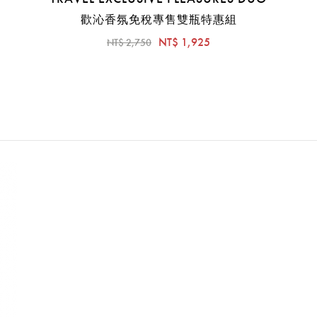
產品一晚12小時臨床評估結果，效果因
歡沁香氛免稅專售雙瓶特惠組
女性每天使用2次產品，連續3週之感官
NT$ 1,925
NT$ 2,750
中國女性使用產品後臨床評估結果，效果
國女性每天使用2次產品，連續4週之
303位20-49歲的中國女性使用產品
體外測試結果。
產品13碼代號
2112111004050