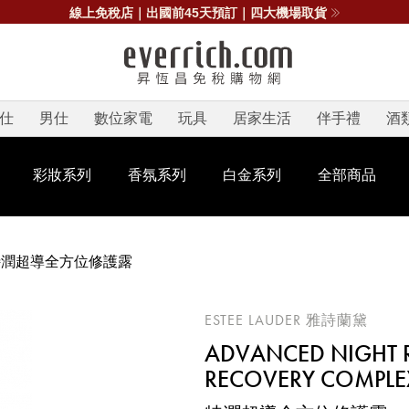
線上免稅店｜出國前45天預訂｜四大機場取貨
仕
男仕
數位家電
玩具
居家生活
伴手禮
酒
彩妝系列
香氛系列
白金系列
全部商品
特潤超導全方位修護露
ESTEE LAUDER 雅詩蘭黛
ADVANCED NIGHT R
RECOVERY COMPLE