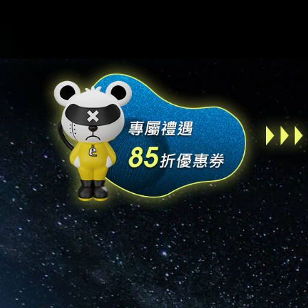
提
免稅
不同
明
。