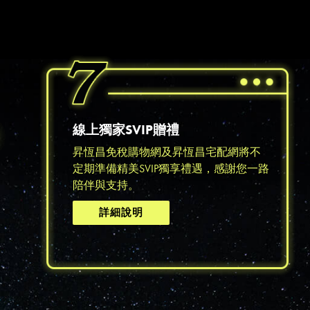
醒您：
品線上預訂服務限
國際線出境旅客
使用
機場的下單時間皆不相同，細節或訂購流程指引，請瀏覽
購物
線上獨家SVIP贈禮
昇恆昌免稅購物網及昇恆昌宅配網將不
定期準備精美SVIP獨享禮遇，感謝您一路
陪伴與支持。
詳細說明