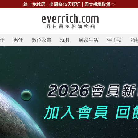
News 台中 / 高雄機場出發，最高贈11,111點
仕
男仕
數位家電
玩具
居家生活
伴手禮
酒