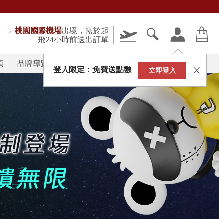
桃園國際機場
出境，需於起
飛24小時前送出訂單
類
品牌導覽
V-STORY
登入限定：免費送點數
立即登入