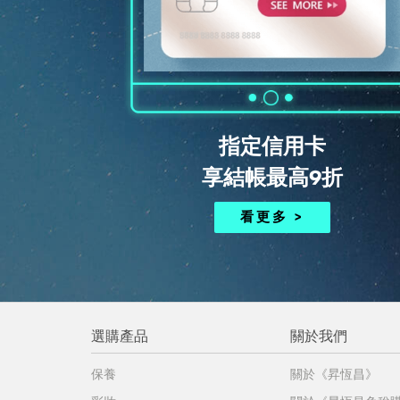
指定信用卡
享結帳最高9折
看更多 >
選購產品
關於我們
保養
關於《昇恆昌》