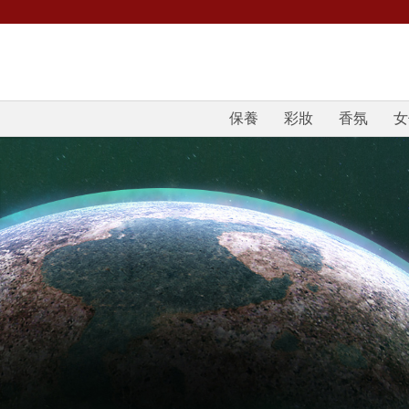
保養
彩妝
香氛
女