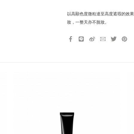
所有活動皆訂單成立時間為準，
所有活動皆以系統自動計算是否
以高顯色度微粒達至高度遮瑕的效果
所有活動皆不可不同訂單相互累
妝，一整天亦不脫妝。
所有活動昇恆昌股份有限公司保
融入「AEROGEL」油脂吸附粒子
甘菊萃取等修護成分，持續使用膚質
請選擇您的搭機地點
產品13碼代號
2122112066060
桃園國際機場(TPE)
臺北松山機場(TSA)
臺中國際機場(RMQ)
高雄國際機場(KHH)
折扣通知
您必須登入才有辦法使用喜愛清單！
您必須登入才有辦法使用喜愛清單！
您必須登入才有辦法使用喜愛清單！
您必須登入才有辦法使用喜愛清單！
折扣通知
醒您：
品線上預訂服務限
國際線出境旅客
使用
機場的下單時間皆不相同，細節或訂購流程指引，請瀏覽
購物