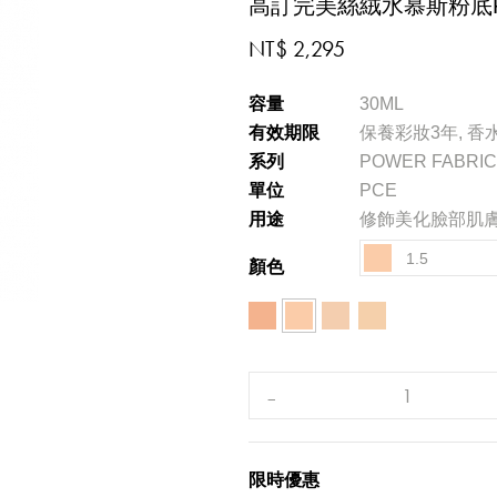
高訂完美絲絨水慕斯粉底
NT$ 2,295
容量
30ML
有效期限
保養彩妝3年, 香
系列
POWER FABRIC
單位
PCE
用途
修飾美化臉部肌
1.5
顏色
限時優惠