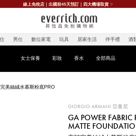
線上免稅店｜出國前45天預訂｜四大機場取貨
仕
男仕
數位家電
玩具
居家生活
伴手禮
酒
女士保養
彩妝
香水
全部商品
完美絲絨水慕斯粉底PRO
GIORGIO ARMANI 亞曼尼
GA POWER FABRIC
MATTE FOUNDATI