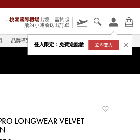
桃園國際機場
出境，需於起
飛24小時前送出訂單
類
品牌導覽
V-STORY
登入限定：免費送點數
立即登入
 PRO LONGWEAR VELVET
ON