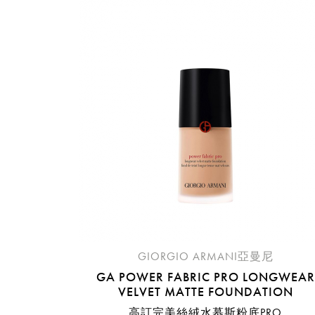
GIORGIO ARMANI亞曼尼
GA POWER FABRIC PRO LONGWEAR
VELVET MATTE FOUNDATION
高訂完美絲絨水慕斯粉底PRO