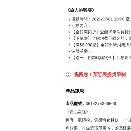
《旅人挑戰賽》
活動時間：2026/07/01 10:00 至 2
活動內容：
【全館滿額折】全館單筆消費折扣後
【下單贈】全館消費不限金額，
【滿$6,000贈】全館單筆消費折
波段活動：
【逢一、四加碼購物金】活動期間2026
$850 折扣後滿$15,000 可折抵
更多優惠請見
旅人挑戰賽
活動頁
提醒您！預訂與提貨限制
《刷指定信用卡優惠》
產品訊息
活動詳情請參見
信用卡優惠指南
如使用信用卡分期，無法部分退
產品型號 :
3614274306606
實際折扣金額以系統顯示為準
《產品敘述》
獨有「液轉粉」質感轉化科技， 一
《網站活動限制說明》
焦效果，打破遮瑕厚重感，以高延展