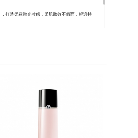
贈品皆為數量有限，送完為止
達到滿額優惠門檻，以系統計算為準
 ，打造柔霧微光妝感，柔肌妝效不假面，輕透持
計
留變更或終止之權利
，上妝同時享受清透的膚感。配方蘊含維他命B3，洋
稍後決定
更平滑細緻。
ACQUA
流程說