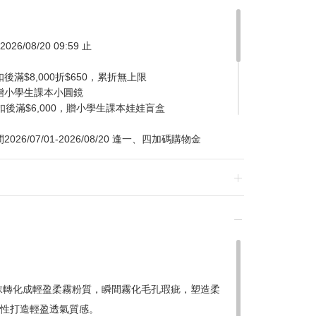
026/08/20 09:59 止
滿$8,000折$650，累折無上限
贈小學生課本小圓鏡
扣後滿$6,000，贈小學生課本娃娃盲盒
/07/01-2026/08/20 逢一、四加碼購物金
換貨，須整筆刷退後重新購買
抹轉化成輕盈柔霧粉質，瞬間霧化毛孔瑕疵，塑造柔
性打造輕盈透氣質感。