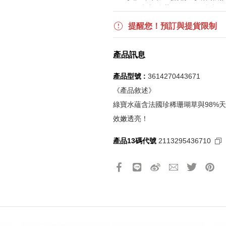
$850 折扣後滿$15,000 可折抵
更多優惠請見
旅人挑戰賽
活動頁
提醒您！預訂與提貨限制
《刷指定信用卡優惠》
產品訊息
活動詳情請參見
信用卡優惠指南
如使用信用卡分期，無法部分退
產品型號 :
3614270443671
實際折扣金額以系統顯示為準
《產品敘述》
綠寶水蘊含法國珍稀珊瑚草與98%
《網站活動限制說明》
效嫩透亮！
所有活動皆訂單成立時間為準，
所有活動皆以系統自動計算是否
產品13碼代號
2113295436710
所有活動皆不可不同訂單相互累
所有活動昇恆昌股份有限公司保