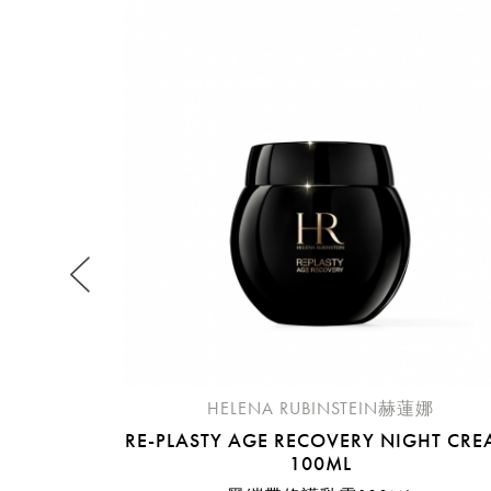
提
免稅
不同
明
。
HELENA RUBINSTEIN赫蓮娜
RE-PLASTY AGE RECOVERY NIGHT CR
100ML