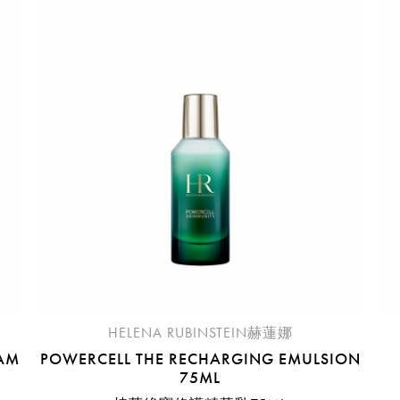
請選擇您的搭機地點
桃園國際機場(TPE)
臺北松山機場(TSA)
臺中國際機場(RMQ)
高雄國際機場(KHH)
折扣通知
您必須登入才有辦法使用喜愛清單！
折扣通知
醒您：
品線上預訂服務限
國際線出境旅客
使用
機場的下單時間皆不相同，細節或訂購流程指引，請瀏覽
購物
HELENA RUBINSTEIN赫蓮娜
EAM
POWERCELL THE RECHARGING EMULSION
75ML