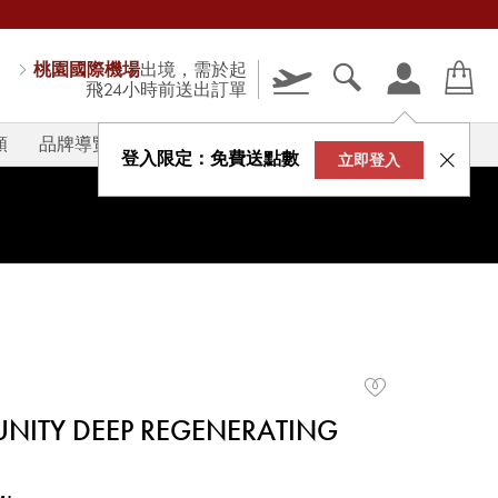
桃園國際機場
出境，需於起
飛24小時前送出訂單
類
品牌導覽
V-STORY
登入限定：免費送點數
立即登入
NITY DEEP REGENERATING