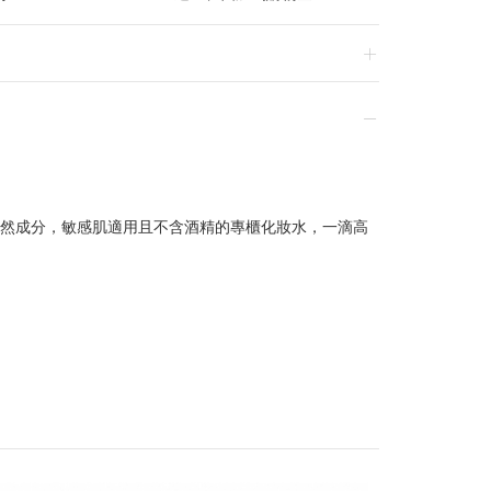
換貨，須整筆刷退後重新購買
天然成分，敏感肌適用且不含酒精的專櫃化妝水，一滴高
贈品皆為數量有限，送完為止
達到滿額優惠門檻，以系統計算為準
計
留變更或終止之權利