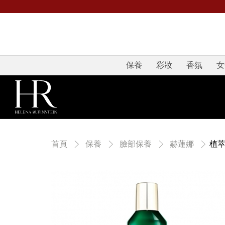
保養
彩妝
香氛
女
植萃
首頁
保養
臉部保養
赫蓮娜