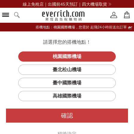
線上免稅店｜出國前45天預訂｜四大機場取貨
搭機地點：
桃園國際機場，
您需於 起飛24小時前送出訂單
請選擇您的搭機地點！
登入限定：免費送點數
品牌選單
立即登入
桃園國際機場
維
首頁
保養
手足護理
Jo Malone London
臺北松山機場
他命E滋潤護手霜
臺中國際機場
高雄國際機場
確認
稍後決定