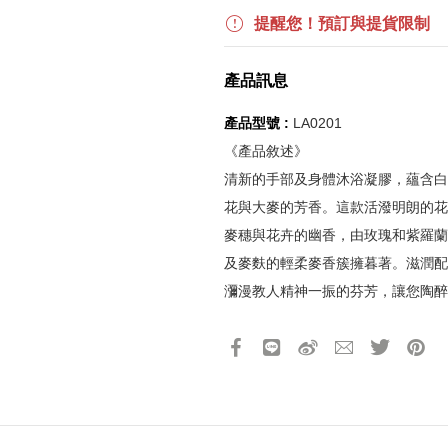
【下單贈】全館消費不限金額，
【滿$6,000贈】全館單筆消費折
提醒您！預訂與提貨限制
波段活動：
【逢一、四加碼購物金】活動期間2026
產品訊息
$850 折扣後滿$15,000 可折抵
更多優惠請見
旅人挑戰賽
活動頁
產品型號 :
LA0201
《產品敘述》
《刷指定信用卡優惠》
清新的手部及身體沐浴凝膠，蘊含白
活動詳情請參見
信用卡優惠指南
花與大麥的芳香。這款活潑明朗的花
如使用信用卡分期，無法部分退
實際折扣金額以系統顯示為準
麥穗與花卉的幽香，由玫瑰和紫羅蘭
及麥麩的輕柔麥香簇擁暮著。滋潤配
瀰漫教人精神一振的芬芳，讓您陶醉
《網站活動限制說明》
所有活動皆訂單成立時間為準，
產品13碼代號
2161118000360
所有活動皆以系統自動計算是否
所有活動皆不可不同訂單相互累
所有活動昇恆昌股份有限公司保