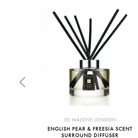
提
免稅
不同
明
。
JO MALONE LONDON
ENGLISH PEAR & FREESIA SCENT
SURROUND DIFFUSER