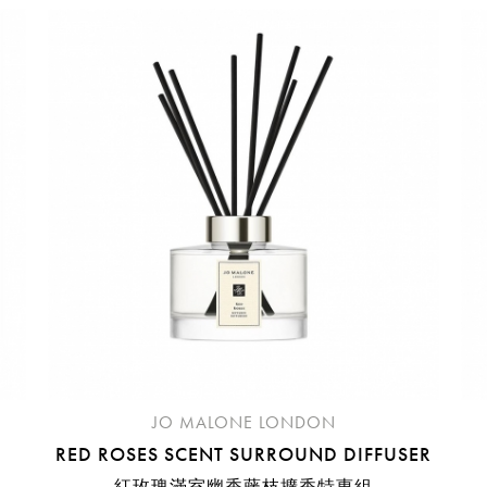
請選擇您的搭機地點
桃園國際機場(TPE)
臺北松山機場(TSA)
臺中國際機場(RMQ)
高雄國際機場(KHH)
折扣通知
您必須登入才有辦法使用喜愛清單！
折扣通知
醒您：
品線上預訂服務限
國際線出境旅客
使用
機場的下單時間皆不相同，細節或訂購流程指引，請瀏覽
購物
JO MALONE LONDON
RED ROSES SCENT SURROUND DIFFUSER
紅玫瑰滿室幽香藤枝擴香特惠組