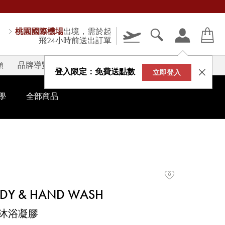
桃園國際機場
出境，需於起
飛24小時前送出訂單
類
品牌導覽
V-STORY
登入限定：免費送點數
立即登入
學
全部商品
ODY & HAND WASH
沐浴凝膠