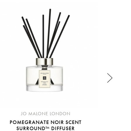
稍後決定
LIME
青檸、
流程說
JO MALONE LONDON
POMEGRANATE NOIR SCENT
SURROUND™ DIFFUSER