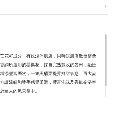
贈小學生課本小圓鏡
扣後滿$6,000，贈小學生課本娃娃盲盒
/07/01-2026/08/20 逢一、四加碼購物金
芒花籽成分，有效潔淨肌膚，同時讓肌膚散發罌粟
香調所選用的罌粟花，採自完熟豐收的麥田，融匯
換貨，須整筆刷退後重新購買
增添豐富層次，一絲黑醋栗提昇鮮甜氣息，再大麥
方讓嬌軀和雙手感覺柔滑，豐富泡沫及香氣令浴室
於迷人的氣息當中。
贈品皆為數量有限，送完為止
達到滿額優惠門檻，以系統計算為準
計
留變更或終止之權利