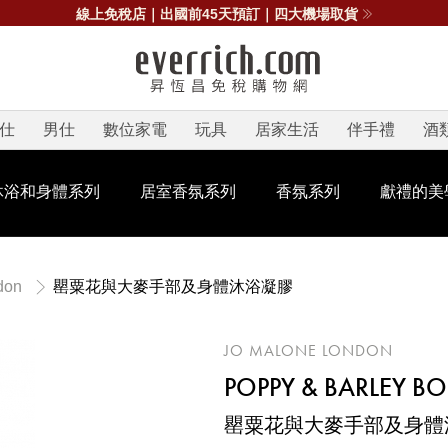
線上免稅店｜出國前45天預訂｜四大機場取貨
仕
男仕
數位家電
玩具
居家生活
伴手禮
酒
沐浴和身體系列
居室香氛系列
香氛系列
獻禮的美
罌粟花與大麥手部及身體沐浴凝膠
don
JO MALONE LONDON
POPPY & BARLEY B
罌粟花與大麥手部及身體