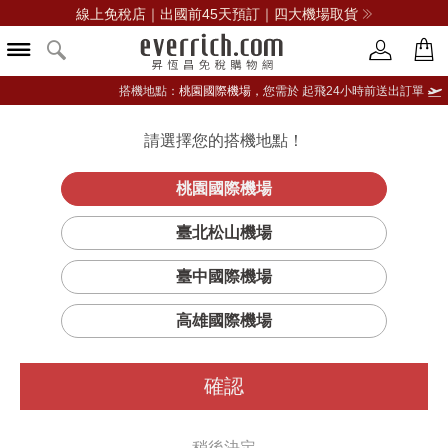
線上免稅店｜出國前45天預訂｜四大機場取貨
搭機地點：
桃園國際機場，
您需於 起飛24小時前送出訂單
請選擇您的搭機地點！
登入限定：免費送點數
品牌選單
立即登入
桃園國際機場
金盞花植物精
首頁
保養
臉部保養
契爾氏
臺北松山機場
華化妝水500ML-特大裝
臺中國際機場
高雄國際機場
確認
稍後決定