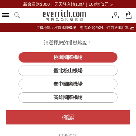
新會員送$300｜天天登入賺10點｜10點折1元
搭機地點：
桃園國際機場，
您需於 起飛24小時前送出訂單
請選擇您的搭機地點！
登入限定：免費送點數
品牌選單
立即登入
桃園國際機場
極限男性活膚
首頁
保養
男仕保養
契爾氏
臺北松山機場
潔面露
臺中國際機場
高雄國際機場
確認
稍後決定