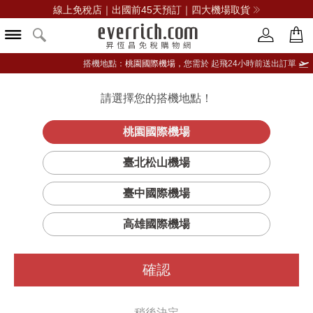
線上免稅店｜出國前45天預訂｜四大機場取貨
搭機地點：
桃園國際機場，
您需於 起飛24小時前送出訂單
請選擇您的搭機地點！
登入限定：免費送點數
立即登入
桃園國際機場
樂加維林16年
首頁
酒類
威士忌
樂加維林
臺北松山機場
單一純麥威士忌
臺中國際機場
高雄國際機場
確認
稍後決定