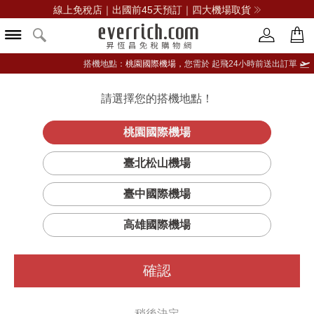
線上免稅店｜出國前45天預訂｜四大機場取貨
搭機地點：
桃園國際機場，
您需於 起飛24小時前送出訂單
請選擇您的搭機地點！
登入限定：免費送點數
品牌選單
立即登入
桃園國際機場
我的珍女性淡香
首頁
香氛
女性香水
浪凡
臺北松山機場
精
臺中國際機場
高雄國際機場
確認
稍後決定