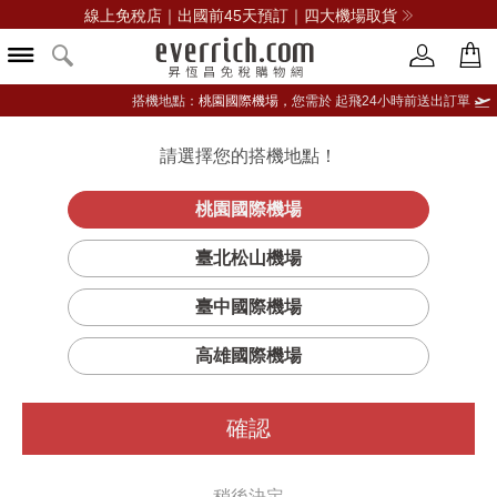
線上免稅店｜出國前45天預訂｜四大機場取貨
搭機地點：
桃園國際機場，
您需於 起飛24小時前送出訂單
請選擇您的搭機地點！
登入限定：免費送點數
品牌選單
立即登入
桃園國際機場
絲柔粉霧眼影
首頁
彩妝
眼部彩妝
MAC
臺北松山機場
(替換芯）
臺中國際機場
高雄國際機場
確認
稍後決定