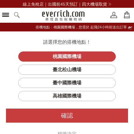
線上免稅店｜出國前45天預訂｜四大機場取貨
搭機地點：
桃園國際機場，
您需於 起飛24小時前送出訂單
請選擇您的搭機地點！
登入限定：免費送點數
品牌選單
立即登入
桃園國際機場
妝前
首頁
彩妝
彩妝工具及其他
MAC
臺北松山機場
FIX+活力水噴霧 Fix +
臺中國際機場
高雄國際機場
確認
稍後決定