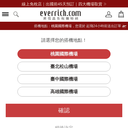
線上免稅店｜出國前45天預訂｜四大機場取貨
搭機地點：
桃園國際機場，
您需於 起飛24小時前送出訂單
請選擇您的搭機地點！
登入限定：免費送點數
品牌選單
立即登入
桃園國際機場
未來幻境眼影盤
首頁
彩妝
眼部彩妝
MAC
臺北松山機場
12色
臺中國際機場
高雄國際機場
確認
稍後決定