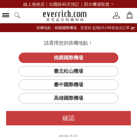
線上免稅店｜出國前45天預訂｜四大機場取貨
搭機地點：
桃園國際機場，
您需於 起飛24小時前送出訂單
CUSTOMER SERVICE
請選擇您的搭機地點！
登入限定：免費送點數
We’re here for you!
立即登入
桃園國際機場
臺北松山機場
權益與注意事項
臺中國際機場
使用條款暨消費注意事項
高雄國際機場
會員條款
確認
隱私權政策
稍後決定