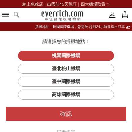
線上免稅店｜出國前45天預訂｜四大機場取貨
搭機地點：
桃園國際機場，
您需於 起飛24小時前送出訂單
請選擇您的搭機地點！
登入限定：免費送點數
立即登入
桃園國際機場
蘇格登15年單一
首頁
酒類
威士忌
蘇格登
臺北松山機場
麥芽威士忌
臺中國際機場
高雄國際機場
確認
稍後決定