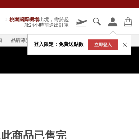
桃園國際機場
出境，需於起
飛24小時前送出訂單
類
品牌導覽
V-STORY
登入限定：免費送點數
立即登入
...此商品已售完