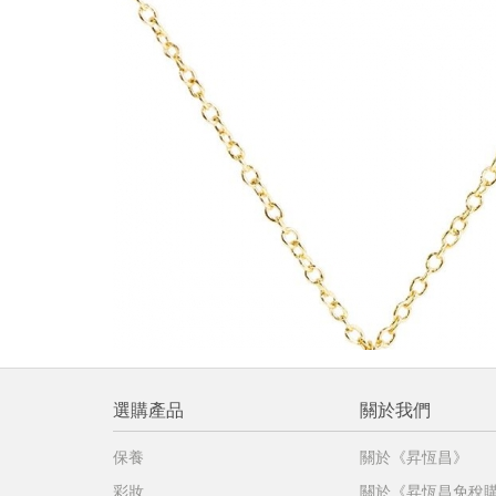
提
免稅
不同
明
。
選購產品
關於我們
保養
關於《昇恆昌》
彩妝
關於《昇恆昌免稅