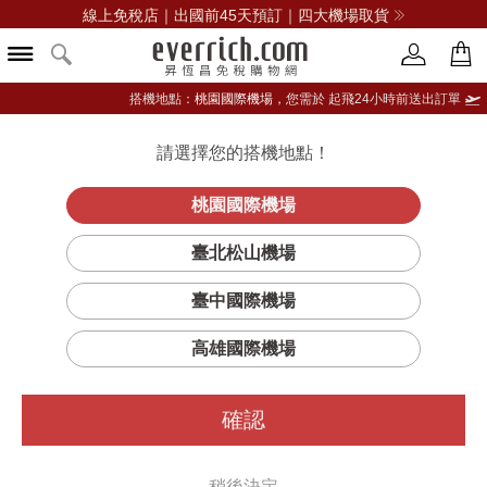
線上免稅店｜出國前45天預訂｜四大機場取貨
搭機地點：
桃園國際機場，
您需於 起飛24小時前送出訂單
請選擇您的搭機地點！
登入限定：免費送點數
品牌選單
立即登入
桃園國際機場
聖羅蘭YSL極
首頁
保養
臉部保養
聖羅蘭
臺北松山機場
效活萃輕盈UV防曬凝露 SPF50+/ PA++++
臺中國際機場
高雄國際機場
確認
稍後決定