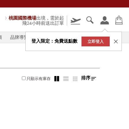
桃園國際機場
出境，需於起
飛24小時前送出訂單
類
品牌導覽
V-STORY
登入限定：免費送點數
立即登入
排序
只顯示有庫存