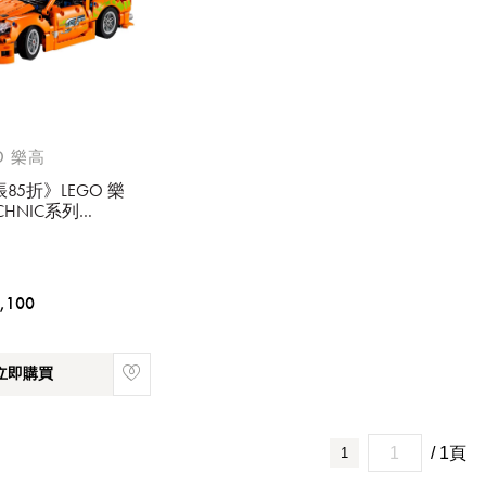
O 樂高
85折》LEGO 樂
請選擇您的搭機地點
ECHNIC系列
04 玩命關頭
桃園國際機場(TPE)
臺北松山機場(TSA)
TA SUPRA MK4
臺中國際機場(RMQ)
高雄國際機場(KHH)
,100
您必須登入才有辦法使用喜愛清單！
立即購買
醒您：
品線上預訂服務限
國際線出境旅客
使用
/ 1頁
1
機場的下單時間皆不相同，細節或訂購流程指引，請瀏覽
購物