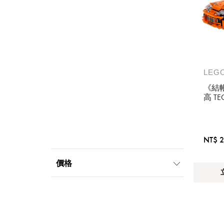
LEG
《結帳
高 T
422
TOYO
NT$ 2
價格
提
2000元-4999元
免稅
不同