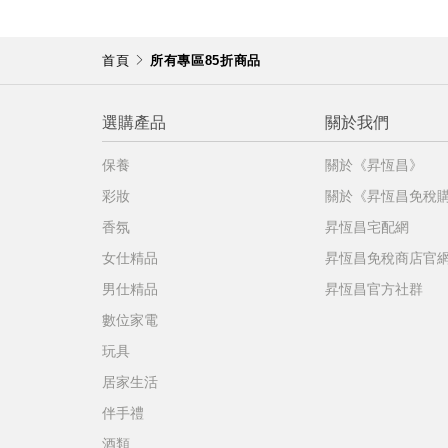
明
。
首頁
所有專區85折商品
選購產品
關於我們
保養
關於《昇恆昌》
彩妝
關於《昇恆昌免稅
香氛
昇恆昌宅配網
女仕精品
昇恆昌免稅商店官
男仕精品
昇恆昌官方社群
數位家電
玩具
居家生活
伴手禮
酒類