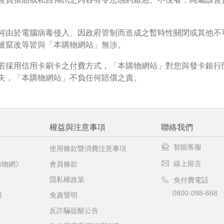
品線上預訂服務限
國際線出境旅客
使用
機場的下單時間皆不相同，細節或訂購流程指引，請瀏覽
購物
何由於電腦病毒侵入、因政府管制而造成之暫時性關閉或其他不
被竄改等皆與「本購物網站」無涉。
若採用信用卡刷卡之付費方式，「本購物網站」對您與發卡銀行
失，「本購物網站」不負任何賠償之責。
權益與注意事項
聯絡我們
智能客服
使用條款暨消費注意事項
線上留言
購物網》
會員條款
隱私權政策
免付費電話
0800-098-668
網
免責聲明
反詐騙提醒公告