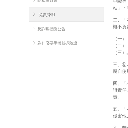
隱私權政策
中斷等
站」下
免責聲明
二、「
概不負
反詐騙提醒公告
（一）
為什麼要手機號碼驗證
（二）
（三）
三、您
親自使
四、「
證責任
責。
五、「
侵害他
提
六、若