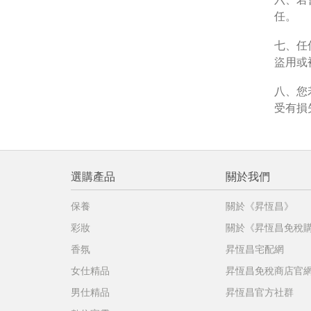
免稅
任。
不同
七、任
明
。
盜用或
八、您
受有損
選購產品
關於我們
保養
關於《昇恆昌》
彩妝
關於《昇恆昌免稅
香氛
昇恆昌宅配網
女仕精品
昇恆昌免稅商店官
男仕精品
昇恆昌官方社群