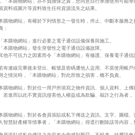
，「本購物網站」亦不負擔保之責，您同意自行承擔使用可能導
載資料或圖片等資料致生任何資源流失之結果。
本購物網站」有權於下列情形之一發生時，停止、中斷本服務之
責：
「本購物網站」進行必要之電子通信設備保養與施工。
「本購物網站」發生突發性之電子通信設備故障。
其他不可抗力之因素而令「本購物網站」有修護、保養電子通信
若有連線完畢後未登出、帳號及密碼遭他人盜用、不當使用帳戶
請選擇您的搭機地點
用之情況時，「本購物網站」對此所致之損害，概不負責。
本購物網站」對於任一用戶所填寫之物件資訊、個人資料、上傳
桃園國際機場(TPE)
臺北松山機場(TSA)
。若進而以此不實資訊侵害他人權益或為欺騙、敲詐之行為者，
臺中國際機場(RMQ)
高雄國際機場(KHH)
本購物網站」對於各會員張貼或私下傳送之資訊、文字、圖檔、
人智慧財產權等情事者，「本購物網站」得逕行刪除該等內容，
醒您：
會員張貼或私自傳訊之內容有令您感到厭惡、不悅者，純屬該會