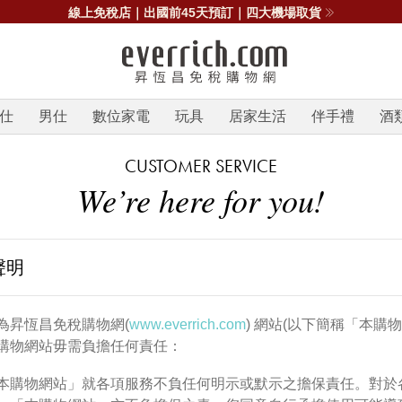
線上免稅店｜出國前45天預訂｜四大機場取貨
仕
男仕
數位家電
玩具
居家生活
伴手禮
酒
CUSTOMER SERVICE
We’re here for you!
聲明
為昇恆昌免稅購物網(
www.everrich.com
) 網站(以下簡稱「本
購物網站毋需負擔任何責任：
本購物網站」就各項服務不負任何明示或默示之擔保責任。對於