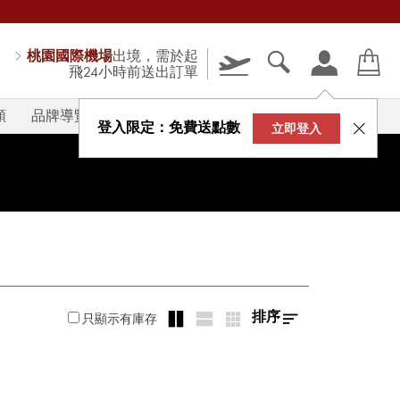
桃園國際機場
出境，需於起
飛24小時前送出訂單
類
品牌導覽
V-STORY
登入限定：免費送點數
立即登入
排序
只顯示有庫存