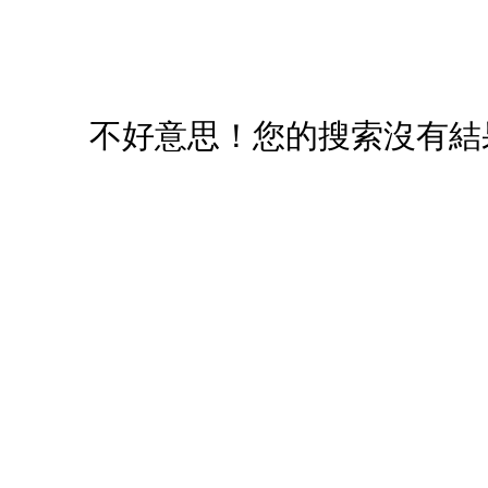
您必須登入才有辦法使用喜愛清單！
醒您：
品線上預訂服務限
國際線出境旅客
使用
不好意思！您的搜索沒有結
機場的下單時間皆不相同，細節或訂購流程指引，請瀏覽
購物