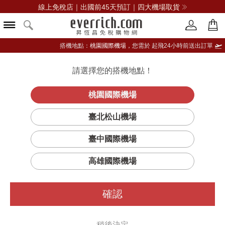
線上免稅店｜出國前45天預訂｜四大機場取貨
搭機地點：
桃園國際機場，
您需於 起飛24小時前送出訂單
請選擇您的搭機地點！
登入限定：免費送點數
立即登入
桃園國際機場
臺北松山機場
臺中國際機場
篩選
排序
1
高雄國際機場
確認
稍後決定