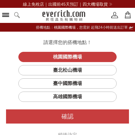
線上免稅店｜出國前45天預訂｜四大機場取貨
搭機地點：
桃園國際機場，
您需於 起飛24小時前送出訂單
請選擇您的搭機地點！
登入限定：免費送點數
立即登入
桃園國際機場
臺北松山機場
臺中國際機場
篩選
排序
1
高雄國際機場
確認
稍後決定