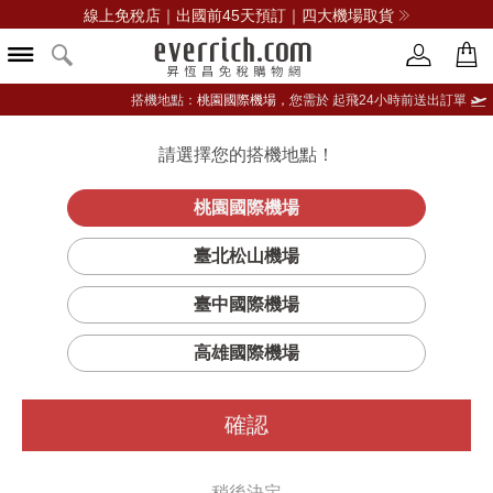
線上免稅店｜出國前45天預訂｜四大機場取貨
搭機地點：
桃園國際機場，
您需於 起飛24小時前送出訂單
請選擇您的搭機地點！
登入限定：免費送點數
品牌選單
立即登入
桃園國際機場
花植結構潤
首頁
保養
頭髮護理
AVEDA
臺北松山機場
髮
臺中國際機場
高雄國際機場
確認
稍後決定