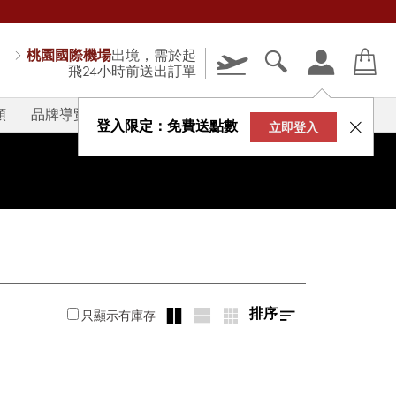
桃園國際機場
出境，需於起
飛24小時前送出訂單
類
品牌導覽
V-STORY
登入限定：免費送點數
立即登入
排序
只顯示有庫存