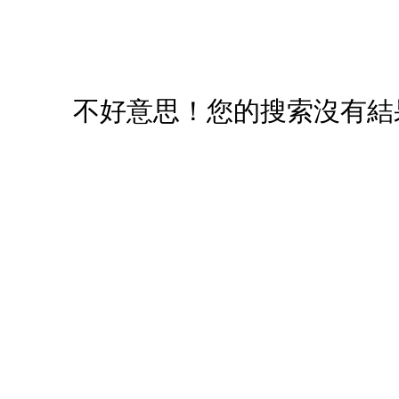
您必須登入才有辦法使用喜愛清單！
醒您：
品線上預訂服務限
國際線出境旅客
使用
不好意思！您的搜索沒有結
機場的下單時間皆不相同，細節或訂購流程指引，請瀏覽
購物