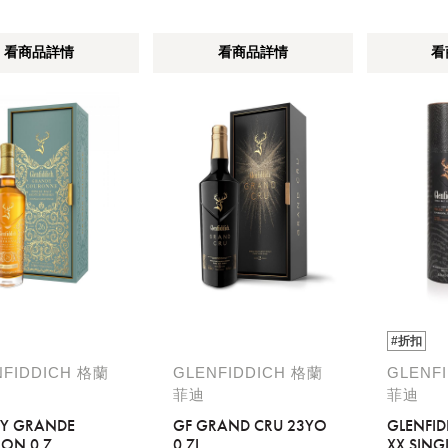
您必須登入才有辦法使用喜愛清單！
看商品詳情
看商品詳情
看
醒您：
品線上預訂服務限
國際線出境旅客
使用
機場的下單時間皆不相同，細節或訂購流程指引，請瀏覽
購物
#折扣
NFIDDICH 格蘭
GLENFIDDICH 格蘭
GLENF
菲迪
菲迪
6Y GRANDE
GF GRAND CRU 23YO
GLENFID
ON 0.7
0.7L
XX SING