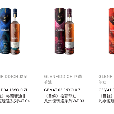
NFIDDICH 格蘭
GLENFIDDICH 格蘭
GLENF
菲迪
菲迪
請選擇您的搭機地點
T 04 18YO 0.7L
GF VAT 03 15YO 0.7L
GF VAT 0
錄》格蘭菲迪非
《目錄》格蘭菲迪非
《目錄
桃園國際機場(TPE)
臺北松山機場(TSA)
臻選系列VAT 04
凡永恆臻選系列VAT 03
凡永恆臻選
臺中國際機場(RMQ)
高雄國際機場(KHH)