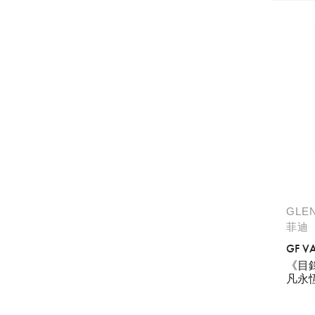
GLE
菲迪
GF VA
《目
凡永恆