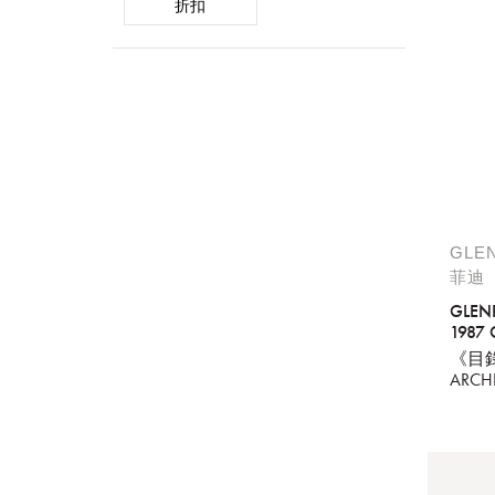
折扣
GLE
菲迪
GLEN
1987 
0.7L
《目
ARC
百週