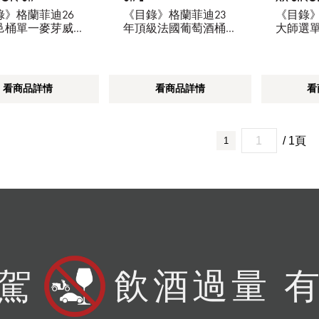
WHISKY
錄》格蘭菲迪26
《目錄》格蘭菲迪23
《目錄》
邑桶單一麥芽威
年頂級法國葡萄酒桶
大師選
單一麥芽威士忌
忌
看商品詳情
看商品詳情
看
/ 1頁
1
駕
飲酒過量 