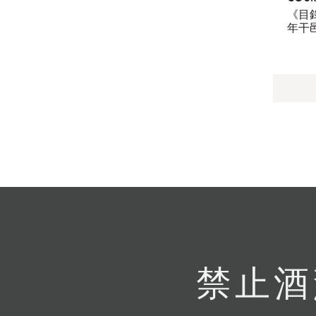
《目
年干
士忌
禁止酒