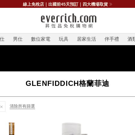
線上免稅店｜出國前45天預訂｜四大機場取貨
仕
男仕
數位家電
玩具
居家生活
伴手禮
酒
GLENFIDDICH格蘭菲迪
清除所有篩選