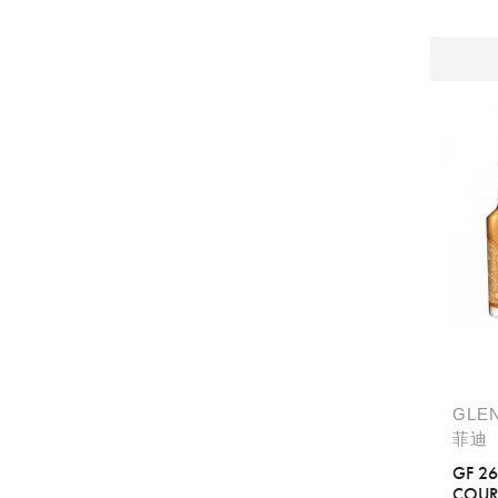
提
免稅
不同
明
。
GLE
菲迪
GF 2
COUR