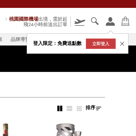
桃園國際機場
出境，需於起
飛24小時前送出訂單
類
品牌導覽
V-STORY
登入限定：免費送點數
立即登入
排序