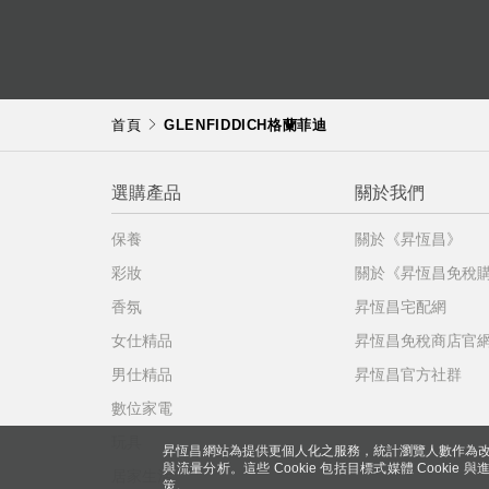
首頁
GLENFIDDICH格蘭菲迪
選購產品
關於我們
保養
關於《昇恆昌》
彩妝
關於《昇恆昌免稅
香氛
昇恆昌宅配網
女仕精品
昇恆昌免稅商店官
男仕精品
昇恆昌官方社群
數位家電
玩具
昇恆昌網站為提供更個人化之服務，統計瀏覽人數作為改
與流量分析。這些 Cookie 包括目標式媒體 Cookie
居家生活
策。