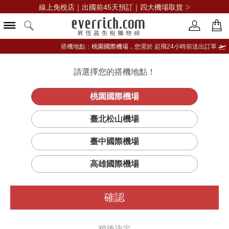
線上免稅店｜出國前45天預訂｜四大機場取貨
搭機地點：
桃園國際機場，
您需於 起飛24小時前送出訂單
請選擇您的搭機地點！
登入限定：免費送點數
品牌選單
立即登入
桃園國際機場
ZIP CARD
首頁
女仕
配件
蔻馳(精品)
臺北松山機場
CASE名片夾信用卡夾
臺中國際機場
高雄國際機場
確認
稍後決定