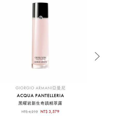
ACQUA
流程說
GIORGIO ARMANI亞曼尼
ACQUA PANTELLERIA
黑曜岩新生奇蹟精萃露
NT$ 3,579
NT$ 4,210