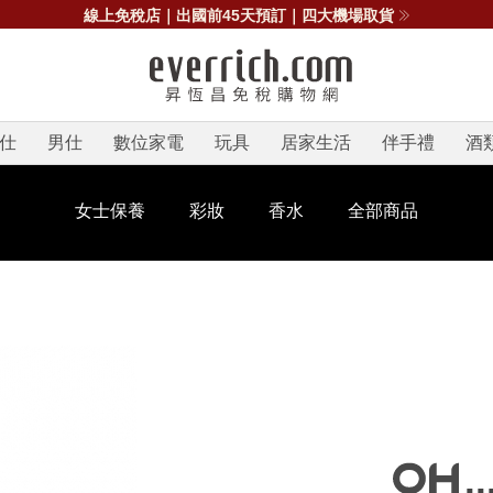
線上免稅店｜出國前45天預訂｜四大機場取貨
仕
男仕
數位家電
玩具
居家生活
伴手禮
酒
女士保養
彩妝
香水
全部商品