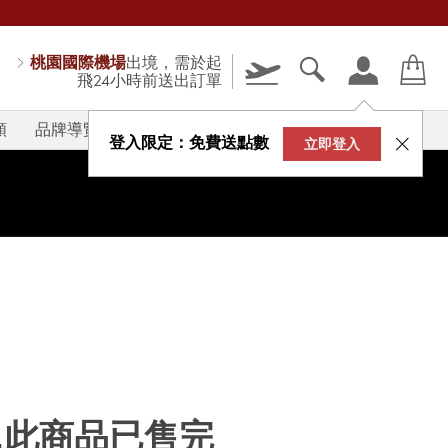
桃園國際機場
出境，需於起
飛24小時前送出訂單
類
品牌導覽
V-STORY
登入限定：免費送點數
立即登入
...此商品已售完