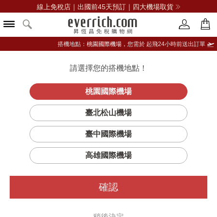
線上免稅店｜出國前45天預訂｜四大機場取貨
搭機地點：
桃園國際機場，
您需於 起飛24小時前送出訂單
請選擇您的搭機地點！
登入限定：免費送點數
品牌選單
立即登入
桃園國際機場
奢華柔紗訂製
首頁
彩妝
唇部彩妝
亞曼尼
臺北松山機場
唇露
臺中國際機場
高雄國際機場
確認
稍後決定